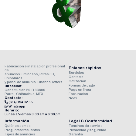
Fabricación e instalación profesional
Enlaces rápidos
de
Servicios
anuncios luminosos, letras 3D,
Contacto
unipolares
Cotización
y panel de aluminio. Channel letters
Formas de pago
Dirección:
Pago en linea
Constitución 20-B 33800
Parral, Chihuahua, MEX
Facturación
Contacto:
Neox

(614) 194 02 55

Whatsapp
Horario:
Lunes a Viernes 8:00 am a 6:00 pm.
Información
Legal & Conformidad
Quiénes somos
Términos de servicio
Preguntas frecuentes
Privacidad y seguridad
Tipos de anuncios
Garantía